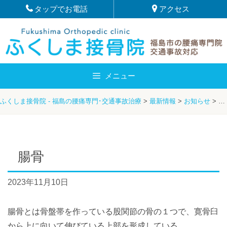
Skip
タップでお電話
アクセス
to
content
メニュー
ふくしま接骨院 - 福島の腰痛専門･交通事故治療
>
最新情報
>
お知らせ
>
腸
腸骨
2023年11月10日
腸骨とは骨盤帯を作っている股関節の骨の１つで、寛骨臼
から上に向いて伸びている上部を形成している。