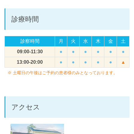
診療時間
診察時間
月
火
水
木
金
土
09:00-11:30
●
●
●
●
●
●
13:00-20:00
●
●
●
●
●
▲
※ 土曜日の午後はご予約の患者様のみとなっております。
アクセス