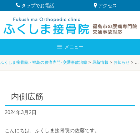
Skip
タップでお電話
アクセス
to
content
メニュー
ふくしま接骨院 - 福島の腰痛専門･交通事故治療
>
最新情報
>
お知らせ
>
内
内側広筋
2024年3月2日
こんにちは、ふくしま接骨院の佐藤です。