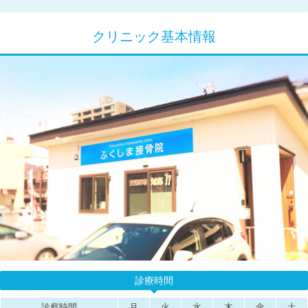
クリニック基本情報
診療時間
診察時間
月
火
水
木
金
土