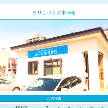
クリニック基本情報
診療時間
診察時間
月
火
水
木
金
土