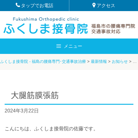
Skip
タップでお電話
アクセス
to
content
メニュー
ふくしま接骨院 - 福島の腰痛専門･交通事故治療
>
最新情報
>
お知らせ
>
大
大腿筋膜張筋
2024年3月22日
こんにちは、ふくしま接骨院の佐藤です。