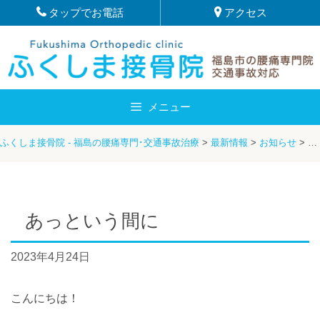
Skip
タップでお電話
アクセス
to
content
メニュー
ふくしま接骨院 - 福島の腰痛専門･交通事故治療
>
最新情報
>
お知らせ
>
服
あっという間に
2023年4月24日
こんにちは！