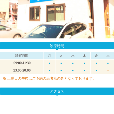
診療時間
診察時間
月
火
水
木
金
土
09:00-11:30
●
●
●
●
●
●
13:00-20:00
●
●
●
●
●
▲
※ 土曜日の午後はご予約の患者様のみとなっております。
アクセス