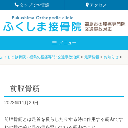
Skip
タップでお電話
アクセス
to
content
メニュー
ふくしま接骨院 - 福島の腰痛専門･交通事故治療
>
最新情報
>
お知らせ
>
前
前脛骨筋
2023年11月29日
前脛骨筋とは足首を反らしたりする時に作用する筋肉です
ねの骨の前と足の骨を繋いでいる筋肉のこと。