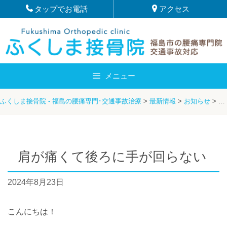
Skip
タップでお電話
アクセス
to
content
メニュー
ふくしま接骨院 - 福島の腰痛専門･交通事故治療
>
最新情報
>
お知らせ
>
肩
肩が痛くて後ろに手が回らない
2024年8月23日
こんにちは！