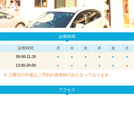
診療時間
診察時間
月
火
水
木
金
土
09:00-11:30
●
●
●
●
●
●
13:00-20:00
●
●
●
●
●
▲
※ 土曜日の午後はご予約の患者様のみとなっております。
アクセス