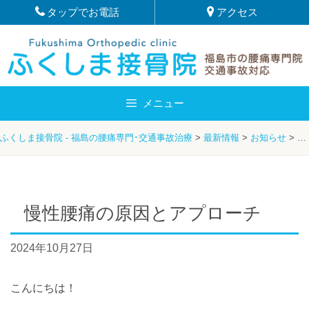
Skip
タップでお電話
アクセス
to
content
メニュー
ふくしま接骨院 - 福島の腰痛専門･交通事故治療
>
最新情報
>
お知らせ
>
慢
慢性腰痛の原因とアプローチ
2024年10月27日
こんにちは！