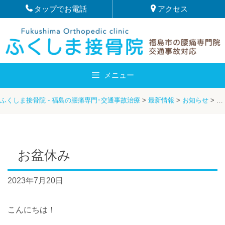
Skip
タップでお電話
アクセス
to
content
メニュー
ふくしま接骨院 - 福島の腰痛専門･交通事故治療
>
最新情報
>
お知らせ
>
服
お盆休み
2023年7月20日
こんにちは！