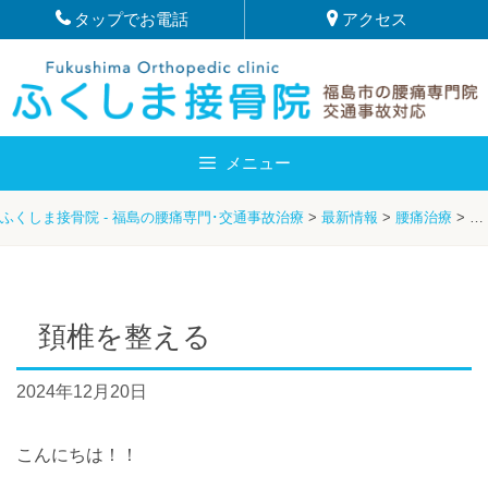
Skip
タップでお電話
アクセス
to
content
メニュー
ふくしま接骨院 - 福島の腰痛専門･交通事故治療
>
最新情報
>
腰痛治療
>
頚
頚椎を整える
2024年12月20日
こんにちは！！