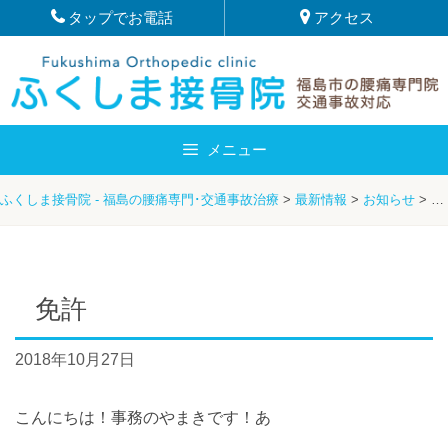
Skip
タップでお電話
アクセス
to
content
メニュー
ふくしま接骨院 - 福島の腰痛専門･交通事故治療
>
最新情報
>
お知らせ
>
や
免許
2018年10月27日
こんにちは！事務のやまきです！あ