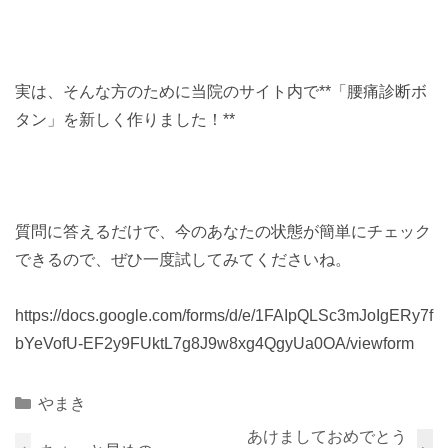
実は、そんな方のために当院のサイト内で**「腰痛診断ボ
タン」を新しく作りました！**
質問に答えるだけで、今のあなたの状態が簡単にチェック
できるので、ぜひ一度試してみてくださいね。
https://docs.google.com/forms/d/e/1FAIpQLSc3mJoIgERy7f
bYeVofU-EF2y9FUktL7g8J9w8xg4QgyUa0OA/viewform
Categories
やまき
あけましておめでとう