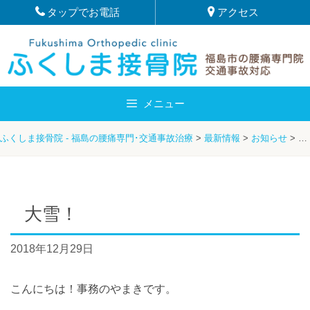
Skip
タップでお電話
アクセス
to
content
メニュー
ふくしま接骨院 - 福島の腰痛専門･交通事故治療
>
最新情報
>
お知らせ
>
や
大雪！
2018年12月29日
こんにちは！事務のやまきです。