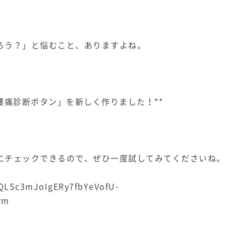
ろう？」と悩むこと、ありますよね。
腰痛診断ボタン」を新しく作りました！**
にチェックできるので、ぜひ一度試してみてくださいね。
pQLSc3mJoIgERy7fbYeVofU-
rm