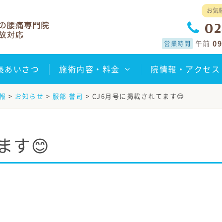
お気
02
午前
09
営業時間
長あいさつ
施術内容・料金
院情報・アクセス
報
>
お知らせ
>
服部 誉司
>
CJ6月号に掲載されてます😊
ます😊