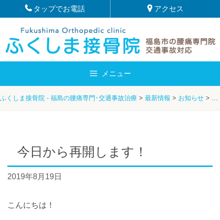
Skip
タップでお電話
アクセス
to
content
メニュー
ふくしま接骨院 - 福島の腰痛専門･交通事故治療
>
最新情報
>
お知らせ
>
服
今日から再開します！
2019年8月19日
こんにちは！