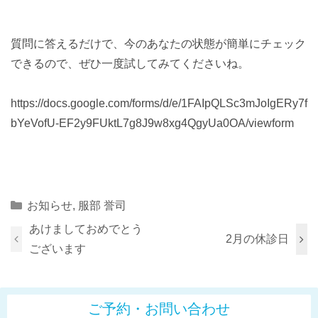
質問に答えるだけで、今のあなたの状態が簡単にチェック
できるので、ぜひ一度試してみてくださいね。
https://docs.google.com/forms/d/e/1FAIpQLSc3mJoIgERy7f
bYeVofU-EF2y9FUktL7g8J9w8xg4QgyUa0OA/viewform
Categories
お知らせ
,
服部 誉司
あけましておめでとう
2月の休診日
ございます
ご予約・お問い合わせ