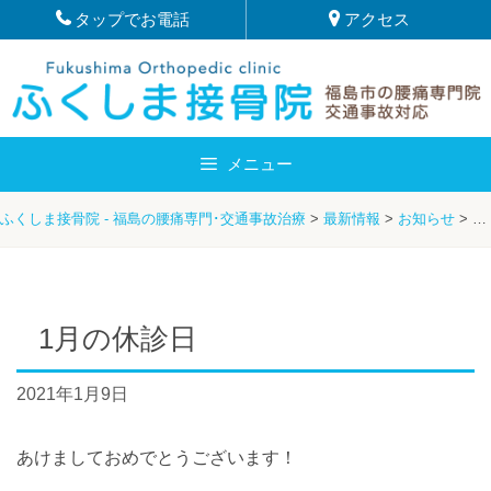
Skip
タップでお電話
アクセス
to
content
メニュー
ふくしま接骨院 - 福島の腰痛専門･交通事故治療
>
最新情報
>
お知らせ
>
服
1月の休診日
2021年1月9日
あけましておめでとうございます！