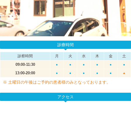
診療時間
診察時間
月
火
水
木
金
土
09:00-11:30
●
●
●
●
●
●
13:00-20:00
●
●
●
●
●
▲
※ 土曜日の午後はご予約の患者様のみとなっております。
アクセス