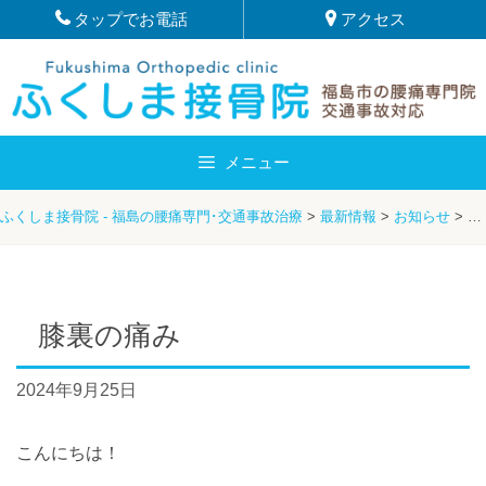
Skip
タップでお電話
アクセス
to
content
メニュー
ふくしま接骨院 - 福島の腰痛専門･交通事故治療
>
最新情報
>
お知らせ
>
膝
膝裏の痛み
2024年9月25日
こんにちは！