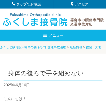
Skip
タップでお電話
アクセス
to
content
メニュー
ふくしま接骨院 - 福島の腰痛専門･交通事故治療
>
最新情報
>
佐藤 大地
>
身体の後ろで手を組めない
2025年6月16日
こんにちは！