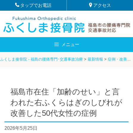
Skip
タップでお電話
アクセス
to
content
メニュー
ふくしま接骨院 - 福島の腰痛専門･交通事故治療
>
最新情報
>
症例・改善例
福島市在住「加齢のせい」と言
われた右ふくらはぎのしびれが
改善した50代女性の症例
2026年5月25日