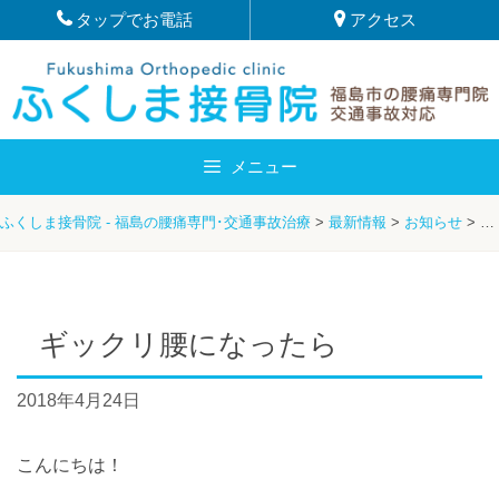
Skip
タップでお電話
アクセス
to
content
メニュー
ふくしま接骨院 - 福島の腰痛専門･交通事故治療
>
最新情報
>
お知らせ
>
服
ギックリ腰になったら
2018年4月24日
こんにちは！