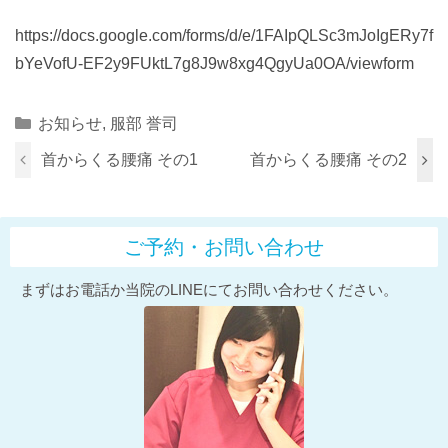
https://docs.google.com/forms/d/e/1FAIpQLSc3mJoIgERy7f
bYeVofU-EF2y9FUktL7g8J9w8xg4QgyUa0OA/viewform
Categories
お知らせ
,
服部 誉司
首からくる腰痛 その1
首からくる腰痛 その2
ご予約・お問い合わせ
まずはお電話か当院のLINEにてお問い合わせください。