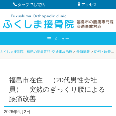
Skip
タップでお電話
アクセス
to
content
メニュー
ふくしま接骨院 - 福島の腰痛専門･交通事故治療
>
最新情報
>
症例・改善例
福島市在住 （20代男性会社
員） 突然のぎっくり腰による
腰痛改善
2026年6月2日