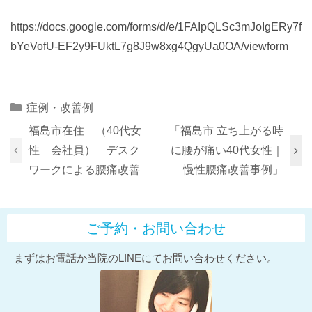
https://docs.google.com/forms/d/e/1FAIpQLSc3mJoIgERy7f
bYeVofU-EF2y9FUktL7g8J9w8xg4QgyUa0OA/viewform
Categories
症例・改善例
福島市在住 （40代女
「福島市 立ち上がる時
性 会社員） デスク
に腰が痛い40代女性｜
ワークによる腰痛改善
慢性腰痛改善事例」
ご予約・お問い合わせ
まずはお電話か当院のLINEにてお問い合わせください。