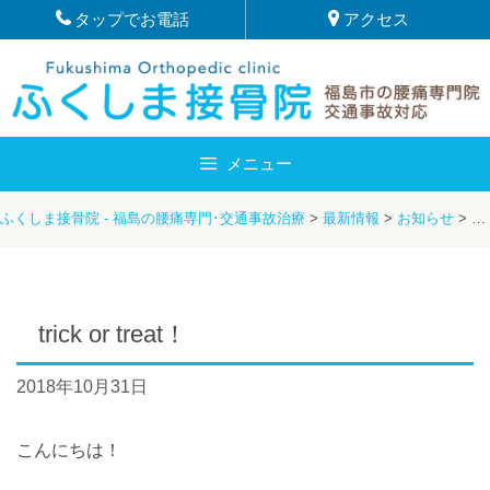
Skip
タップでお電話
アクセス
to
content
メニュー
ふくしま接骨院 - 福島の腰痛専門･交通事故治療
>
最新情報
>
お知らせ
>
や
trick or treat！
2018年10月31日
こんにちは！