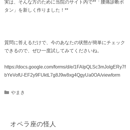
実は、そんな方のために当院のサイト内で**「腰痛診断ボ
タン」を新しく作りました！**
質問に答えるだけで、今のあなたの状態が簡単にチェック
できるので、ぜひ一度試してみてくださいね。
https://docs.google.com/forms/d/e/1FAIpQLSc3mJoIgERy7f
bYeVofU-EF2y9FUktL7g8J9w8xg4QgyUa0OA/viewform
Categories
やまき
オペラ座の怪人