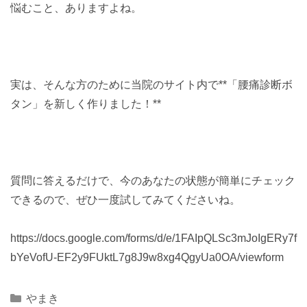
悩むこと、ありますよね。
実は、そんな方のために当院のサイト内で**「腰痛診断ボ
タン」を新しく作りました！**
質問に答えるだけで、今のあなたの状態が簡単にチェック
できるので、ぜひ一度試してみてくださいね。
https://docs.google.com/forms/d/e/1FAIpQLSc3mJoIgERy7f
bYeVofU-EF2y9FUktL7g8J9w8xg4QgyUa0OA/viewform
Categories
やまき