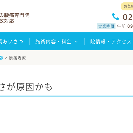
お気
02
午前
09
営業時間
長あいさつ
施術内容・料金
院情報・アクセス
報
>
腰痛治療
さが原因かも