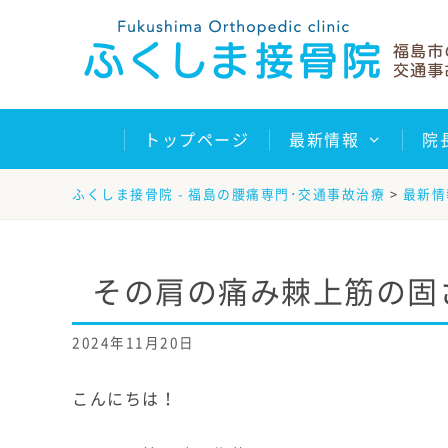
Skip
to
content
トップページ
最新情報
院
ふくしま接骨院 - 福島の腰痛専門･交通事故治療
>
最新情
その肩の痛み棘上筋の固
2024年11月20日
こんにちは！