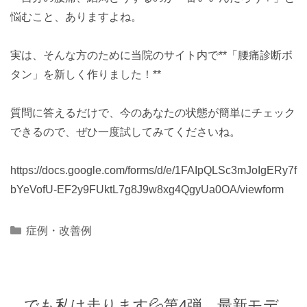
悩むこと、ありますよね。
実は、そんな方のために当院のサイト内で**「腰痛診断ボ
タン」を新しく作りました！**
質問に答えるだけで、今のあなたの状態が簡単にチェック
できるので、ぜひ一度試してみてくださいね。
https://docs.google.com/forms/d/e/1FAIpQLSc3mJoIgERy7f
bYeVofU-EF2y9FUktL7g8J9w8xg4QgyUa0OA/viewform
Categories
症例・改善例
でも私は走ります💦第4弾 最新モデ