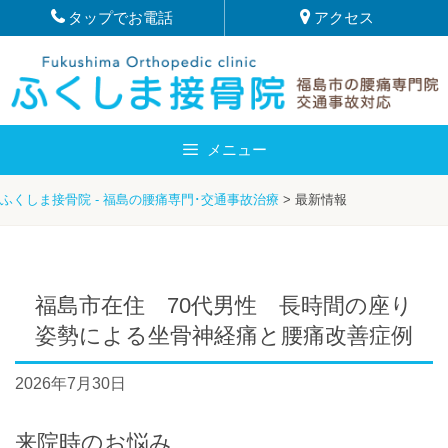
Skip
タップでお電話
アクセス
to
content
メニュー
ふくしま接骨院 - 福島の腰痛専門･交通事故治療
>
最新情報
福島市在住 70代男性 長時間の座り
姿勢による坐骨神経痛と腰痛改善症例
2026年7月30日
来院時のお悩み