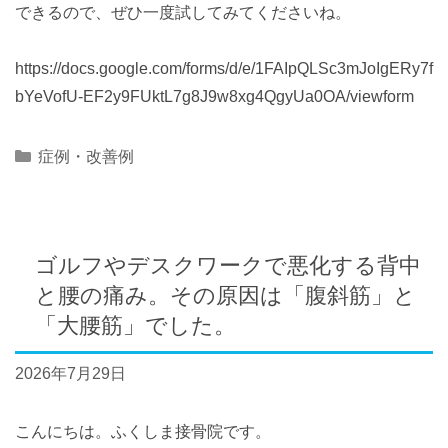
できるので、ぜひ一度試してみてくださいね。
https://docs.google.com/forms/d/e/1FAIpQLSc3mJoIgERy7f
bYeVofU-EF2y9FUktL7g8J9w8xg4QgyUa0OA/viewform
Categories
症例・改善例
ゴルフやデスクワークで悪化する背中
と腰の痛み。その原因は「腹斜筋」と
「大腰筋」でした。
2026年7月29日
こんにちは。ふくしま接骨院です。