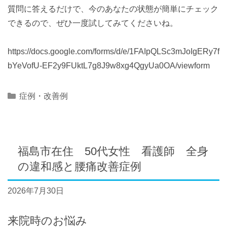
質問に答えるだけで、今のあなたの状態が簡単にチェック
できるので、ぜひ一度試してみてくださいね。
https://docs.google.com/forms/d/e/1FAIpQLSc3mJoIgERy7f
bYeVofU-EF2y9FUktL7g8J9w8xg4QgyUa0OA/viewform
Categories
症例・改善例
福島市在住 50代女性 看護師 全身
の違和感と腰痛改善症例
2026年7月30日
来院時のお悩み